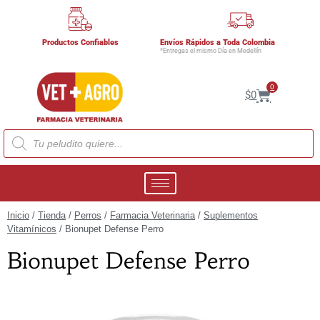
Productos Confiables
Envíos Rápidos a Toda Colombia
*Entregas el mismo Día en Medellín
0
$
0
Inicio
/
Tienda
/
Perros
/
Farmacia Veterinaria
/
Suplementos
Vitamínicos
/ Bionupet Defense Perro
Bionupet Defense Perro