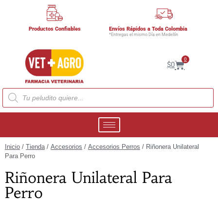
Productos Confiables
Envíos Rápidos a Toda Colombia
*Entregas el mismo Día en Medellín
0
$
0
Inicio
/
Tienda
/
Accesorios
/
Accesorios Perros
/ Riñonera Unilateral
Para Perro
Riñonera Unilateral Para
Perro