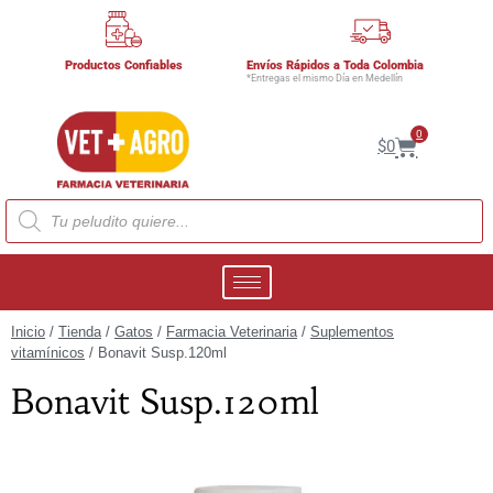
Productos Confiables
Envíos Rápidos a Toda Colombia
*Entregas el mismo Día en Medellín
0
$
0
Inicio
/
Tienda
/
Gatos
/
Farmacia Veterinaria
/
Suplementos
vitamínicos
/ Bonavit Susp.120ml
Bonavit Susp.120ml