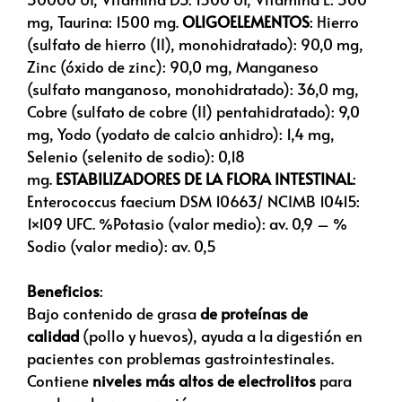
mg, Taurina: 1500 mg.
OLIGOELEMENTOS
: Hierro
(sulfato de hierro (II), monohidratado): 90,0 mg,
Zinc (óxido de zinc): 90,0 mg, Manganeso
(sulfato manganoso, monohidratado): 36,0 mg,
Cobre (sulfato de cobre (II) pentahidratado): 9,0
mg, Yodo (yodato de calcio anhidro): 1,4 mg,
Selenio (selenito de sodio): 0,18
mg.
ESTABILIZADORES DE LA FLORA INTESTINAL
:
Enterococcus faecium DSM 10663/ NCIMB 10415:
1×109 UFC. %Potasio (valor medio): av. 0,9 – %
Sodio (valor medio): av. 0,5
Beneficios
:
Bajo contenido de grasa
de proteínas de
calidad
(pollo y huevos), ayuda a la digestión en
pacientes con problemas gastrointestinales.
Contiene
niveles más altos de electrolitos
para