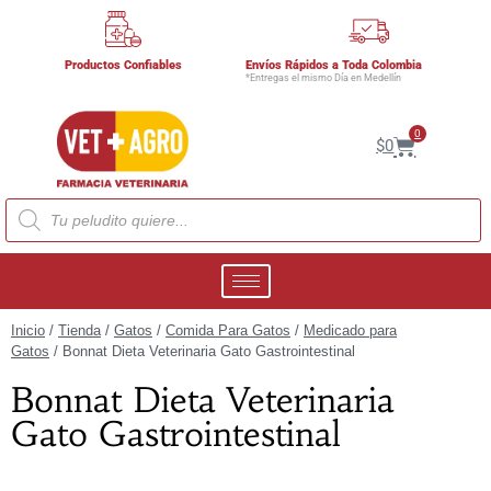
Productos Confiables
Envíos Rápidos a Toda Colombia
*Entregas el mismo Día en Medellín
0
$
0
Inicio
/
Tienda
/
Gatos
/
Comida Para Gatos
/
Medicado para
Gatos
/ Bonnat Dieta Veterinaria Gato Gastrointestinal
Bonnat Dieta Veterinaria
Gato Gastrointestinal