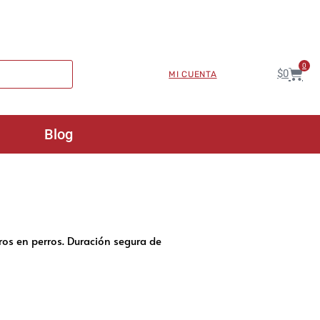
0
$
0
MI CUENTA
Blog
ros en perros. Duración segura de