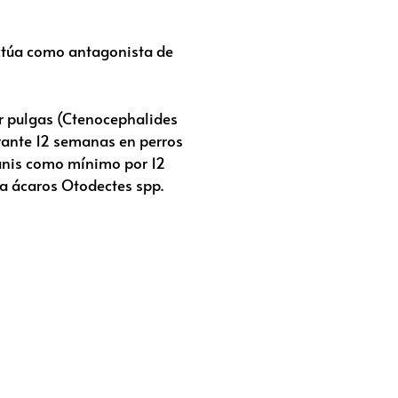
actúa como antagonista de
or pulgas (Ctenocephalides
urante 12 semanas en perros
canis como mínimo por 12
a ácaros Otodectes spp.