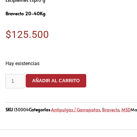
Bravecto 20-40Kg
$
125.500
Hay existencias
AÑADIR AL CARRITO
SKU
130004
Categorías
Antipulgas / Garrapatas
,
Bravecto
,
MSD
Ma