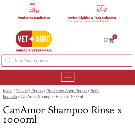
Productos Confiables
Envíos Rápidos a Toda Colombia
*Entregas el mismo Día en Medellín
0
$
0
Inicio
/
Tienda
/
Perros
/
Productos Aseo Perros
/
Baño
húmedo
/ CanAmor Shampoo Rinse x 1000ml
CanAmor Shampoo Rinse x
1000ml