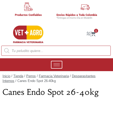
Productos Confiables
Envíos Rápidos a Toda Colombia
*Entregas el mismo Día en Medellín
0
$
0
Inicio
/
Tienda
/
Perros
/
Farmacia Veterinaria
/
Desparasitantes
Internos
/ Canes Endo Spot 26-40kg
Canes Endo Spot 26-40kg