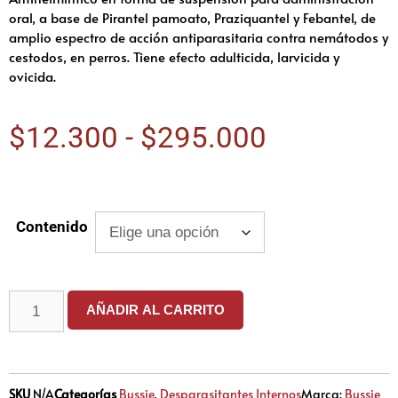
oral, a base de Pirantel pamoato, Praziquantel y Febantel, de
amplio espectro de acción antiparasitaria contra nemátodos y
cestodos, en perros. Tiene efecto adulticida, larvicida y
ovicida.
$
12.300
-
$
295.000
Contenido
AÑADIR AL CARRITO
SKU
N/A
Categorías
Bussie
,
Desparasitantes Internos
Marca:
Bussie