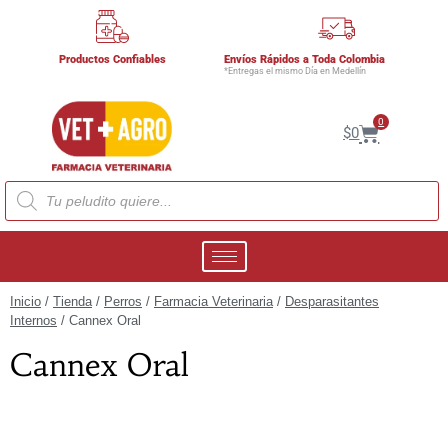
Productos Confiables
Envíos Rápidos a Toda Colombia
*Entregas el mismo Día en Medellín
0
$
0
Inicio
/
Tienda
/
Perros
/
Farmacia Veterinaria
/
Desparasitantes
Internos
/ Cannex Oral
Cannex Oral