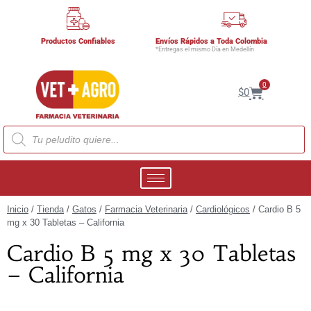
Productos Confiables
Envíos Rápidos a Toda Colombia
*Entregas el mismo Día en Medellín
0
$
0
Inicio
/
Tienda
/
Gatos
/
Farmacia Veterinaria
/
Cardiológicos
/ Cardio B 5
mg x 30 Tabletas – California
Cardio B 5 mg x 30 Tabletas
– California