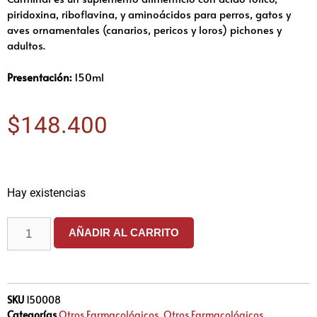
piridoxina, riboflavina, y aminoácidos para perros, gatos y
aves ornamentales (canarios, pericos y loros) pichones y
adultos.
Presentación:
150ml
$
148.400
Hay existencias
AÑADIR AL CARRITO
SKU
150008
Categorías
Otros Farmacológicos
,
Otros Farmacológicos