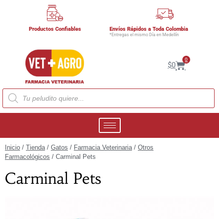
Productos Confiables
Envíos Rápidos a Toda Colombia
*Entregas el mismo Día en Medellín
0
$
0
Inicio
/
Tienda
/
Gatos
/
Farmacia Veterinaria
/
Otros
Farmacológicos
/ Carminal Pets
Carminal Pets