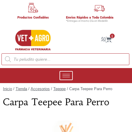
Productos Confiables
Envíos Rápidos a Toda Colombia
*Entregas el mismo Día en Medellín
0
$
0
Inicio
/
Tienda
/
Accesorios
/
Teeppe
/ Carpa Teepee Para Perro
Carpa Teepee Para Perro