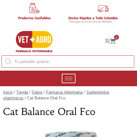
Productos Confiables
Envíos Rápidos a Toda Colombia
*Entregas el mismo Día en Medellín
0
$
0
Inicio
/
Tienda
/
Gatos
/
Farmacia Veterinaria
/
Suplementos
vitamínicos
/ Cat Balance Oral Fco
Cat Balance Oral Fco