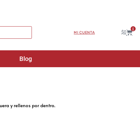
0
$
0
MI CUENTA
Blog
fuera y rellenos por dentro.