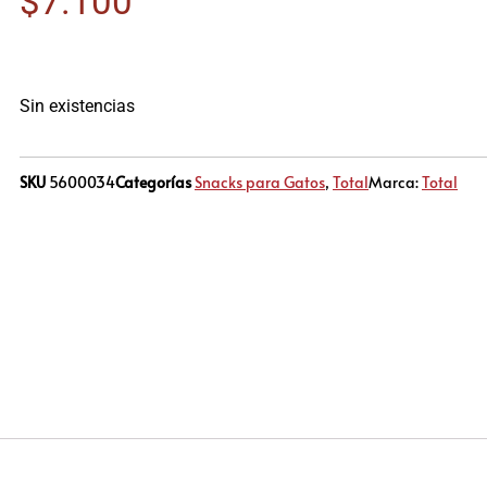
$
7.100
Sin existencias
SKU
5600034
Categorías
Snacks para Gatos
,
Total
Marca:
Total