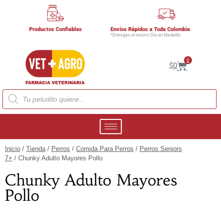
Productos Confiables
Envíos Rápidos a Toda Colombia
*Entregas el mismo Día en Medellín
0
$
0
Inicio
/
Tienda
/
Perros
/
Comida Para Perros
/
Perros Seniors
7+
/ Chunky Adulto Mayores Pollo
Chunky Adulto Mayores
Pollo