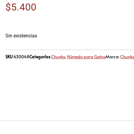
$
5.400
Sin existencias
SKU
630048
Categorías
Chunky
,
Húmedo para Gatos
Marca:
Chunk