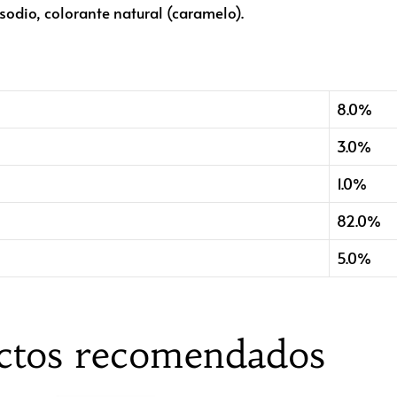
sodio, colorante natural (caramelo).
8.0%
3.0%
1.0%
82.0%
5.0%
ctos recomendados