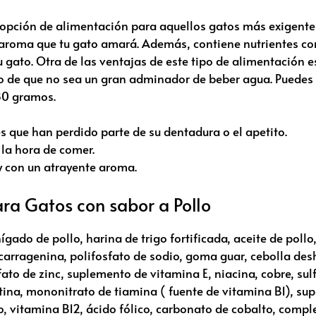
opción de alimentación para aquellos gatos más exigentes
vo aroma que tu gato amará. Además, contiene nutrientes c
 gato. Otra de las ventajas de este tipo de alimentación 
so de que no sea un gran adminador de beber agua. Puedes
80 gramos.
s que han perdido parte de su dentadura o el apetito.
 la hora de comer.
 con un atrayente aroma.
ra Gatos con sabor a Pollo
ígado de pollo, harina de trigo fortificada, aceite de poll
, carragenina, polifosfato de sodio, goma guar, cebolla des
lfato de zinc, suplemento de vitamina E, niacina, cobre, su
tina, mononitrato de tiamina ( fuente de vitamina B1), su
, vitamina B12, ácido fólico, carbonato de cobalto, comple