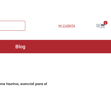
0
$
0
MI CUENTA
Blog
e taurina, esencial para el