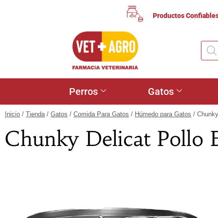
Productos Confiable
Perros
Gatos
Inicio
/
Tienda
/
Gatos
/
Comida Para Gatos
/
Húmedo para Gatos
/ Chunky
Chunky Delicat Pollo 