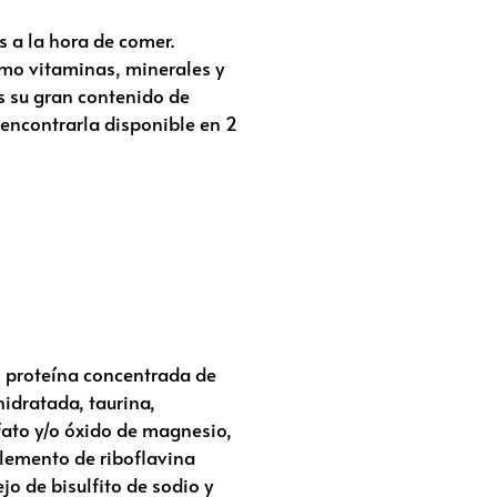
 a la hora de comer.
omo vitaminas, minerales y
es su gran contenido de
 encontrarla disponible en 2
o, proteína concentrada de
hidratada, taurina,
lfato y/o óxido de magnesio,
plemento de riboflavina
jo de bisulfito de sodio y