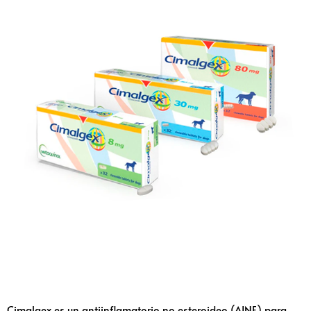
Cimalgex es un antiinflamatorio no esteroideo (AINE) para