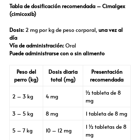
Tabla de dosificación recomendada – Cimalgex
(cimicoxib)
Dosis:
2 mg por kg de peso corporal,
una vez al
día
Vía de administración:
Oral
Puede administrarse con o sin alimento
Peso del
Dosis diaria
Presentación
perro (kg)
total (mg)
recomendada
½ tableta de 8
2 – 3 kg
4 mg
mg
3 – 5 kg
8 mg
1 tableta de 8 mg
1 ½ tabletas de 8
5 – 7 kg
10 – 12 mg
mg