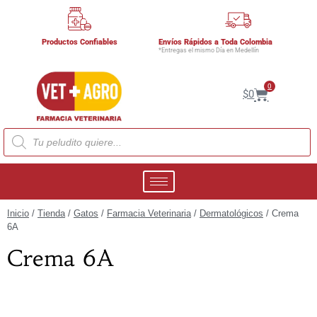
Productos Confiables
Envíos Rápidos a Toda Colombia
*Entregas el mismo Día en Medellín
0
$
0
Inicio
/
Tienda
/
Gatos
/
Farmacia Veterinaria
/
Dermatológicos
/ Crema
6A
Crema 6A