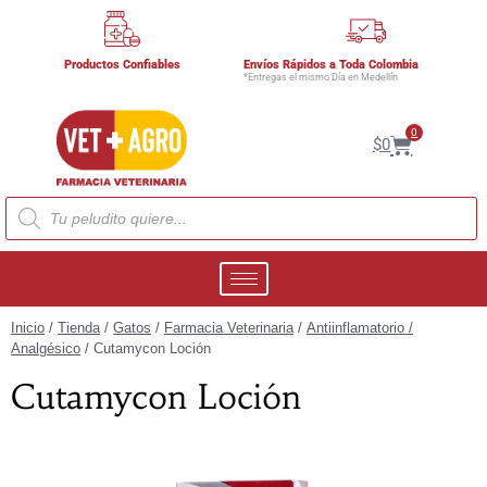
Productos Confiables
Envíos Rápidos a Toda Colombia
*Entregas el mismo Día en Medellín
0
$
0
Inicio
/
Tienda
/
Gatos
/
Farmacia Veterinaria
/
Antiinflamatorio /
Analgésico
/ Cutamycon Loción
Cutamycon Loción