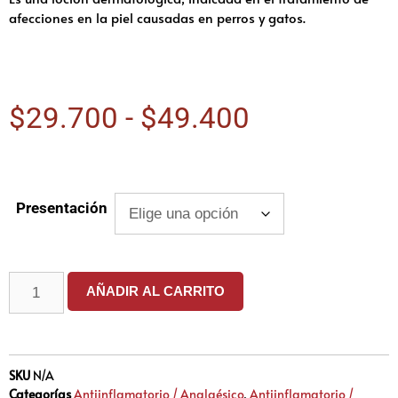
afecciones en la piel causadas en perros y gatos.
$
29.700
-
$
49.400
Presentación
AÑADIR AL CARRITO
SKU
N/A
Categorías
Antiinflamatorio / Analgésico
,
Antiinflamatorio /