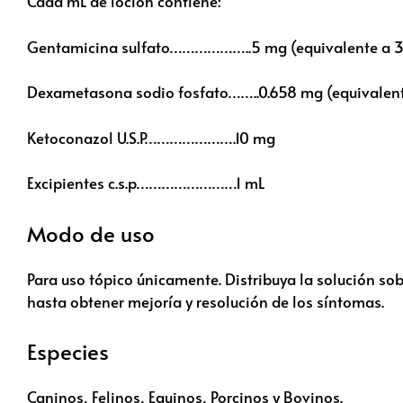
Cada mL de loción contiene:
Gentamicina sulfato………………..5 mg (equivalente a 3
Dexametasona sodio fosfato……..0.658 mg (equivalen
Ketoconazol U.S.P………………….10 mg
Excipientes c.s.p……………………1 mL
Modo de uso
Para uso tópico únicamente. Distribuya la solución so
hasta obtener mejoría y resolución de los síntomas.
Especies
Caninos, Felinos, Equinos, Porcinos y Bovinos.