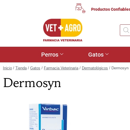
Productos Confiable
Perros
Gatos
Inicio
/
Tienda
/
Gatos
/
Farmacia Veterinaria
/
Dermatológicos
/ Dermosyn
Dermosyn