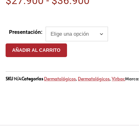
$
27.900
-
$
36.900
Presentación:
AÑADIR AL CARRITO
SKU
N/A
Categorías
Dermatológicos
,
Dermatológicos
,
Virbac
Marca