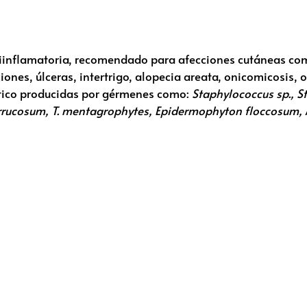
ntiinflamatoria, recomendado para afecciones cutáneas com
iones, úlceras, intertrigo, alopecia areata, onicomicosis, o
ótico producidas por gérmenes como:
Staphylococcus sp., S
on verrucosum, T. mentagrophytes, Epidermophyton floccosum