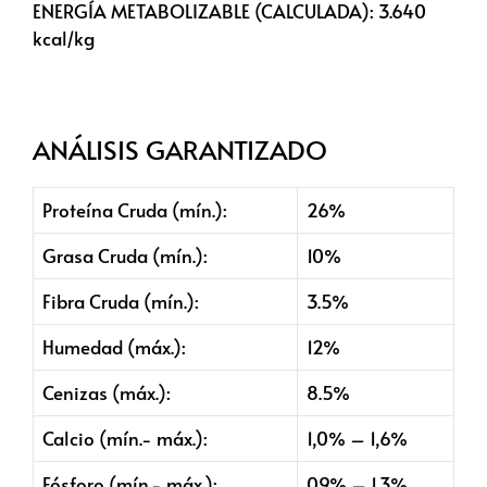
ENERGÍA METABOLIZABLE (CALCULADA):
3.640
kcal/kg
ANÁLISIS GARANTIZADO
Proteína Cruda (mín.):
26%
Grasa Cruda (mín.):
10%
Fibra Cruda (mín.):
3.5%
Humedad (máx.):
12%
Cenizas (máx.):
8.5%
Calcio (mín.- máx.):
1,0% – 1,6%
Fósforo (mín.- máx.):
0.9% – 1.3%