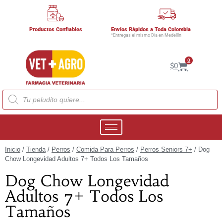
Productos Confiables
Envíos Rápidos a Toda Colombia
*Entregas el mismo Día en Medellín
0
$
0
Inicio
/
Tienda
/
Perros
/
Comida Para Perros
/
Perros Seniors 7+
/ Dog
Chow Longevidad Adultos 7+ Todos Los Tamaños
Dog Chow Longevidad
Adultos 7+ Todos Los
Tamaños