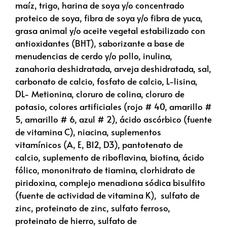
maíz
, trigo,
harina de soya y/o concentrado
proteico de soya
, fibra de soya y/o fibra de yuca,
grasa animal y/o aceite vegetal estabilizado con
antioxidantes (BHT),
saborizante a base de
menudencias de cerdo y/o pollo, inulina,
zanahoria deshidratada, arveja deshidratada, sal,
carbonato de calcio, fosfato de calcio, L-lisina,
DL- Metionina, cloruro de colina, cloruro de
potasio, colores artificiales (rojo # 40, amarillo #
5, amarillo # 6, azul # 2), ácido ascórbico (fuente
de vitamina C), niacina, suplementos
vitamínicos (A, E, B12, D3), pantotenato de
calcio, suplemento de riboflavina, biotina, ácido
fólico, mononitrato de tiamina, clorhidrato de
piridoxina, complejo menadiona sódica bisulfito
(fuente de actividad de vitamina K), sulfato de
zinc, proteinato de zinc, sulfato ferroso,
proteinato de hierro, sulfato de