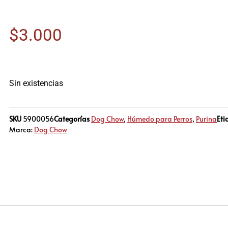
$
3.000
Sin existencias
SKU
5900056
Categorías
Dog Chow
,
Húmedo para Perros
,
Purina
Eti
Marca:
Dog Chow