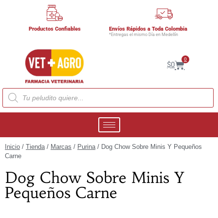
Productos Confiables
Envíos Rápidos a Toda Colombia
*Entregas el mismo Día en Medellín
0
$
0
Inicio
/
Tienda
/
Marcas
/
Purina
/ Dog Chow Sobre Minis Y Pequeños
Carne
Dog Chow Sobre Minis Y
Pequeños Carne