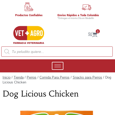
Productos Confiables
Envíos Rápidos a Toda Colombia
*Entregas el mismo Día en Medellín
0
$
0
Inicio
/
Tienda
/
Perros
/
Comida Para Perros
/
Snacks para Perros
/ Dog
Licious Chicken
Dog Licious Chicken