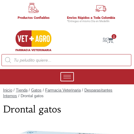
Productos Confiables
Envíos Rápidos a Toda Colombia
*Entregas el mismo Día en Medellín
0
$
0
Inicio
/
Tienda
/
Gatos
/
Farmacia Veterinaria
/
Desparasitantes
Internos
/ Drontal gatos
Drontal gatos