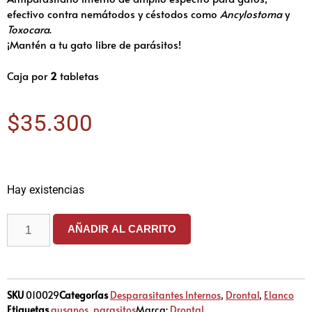
efectivo contra nemátodos y céstodos como
Ancylostoma
y
Toxocara
.
¡Mantén a tu gato libre de parásitos!
Caja por
2
tabletas
$
35.300
Hay existencias
AÑADIR AL CARRITO
SKU
010029
Categorías
Desparasitantes Internos
,
Drontal
,
Elanco
Etiquetas
gusanos
,
parasitos
Marca:
Drontal