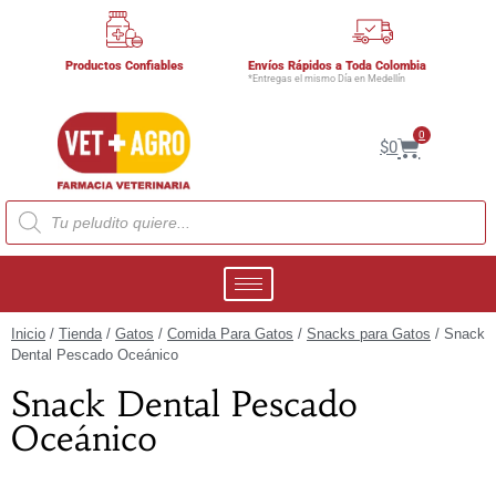
Productos Confiables
Envíos Rápidos a Toda Colombia
*Entregas el mismo Día en Medellín
0
$
0
Inicio
/
Tienda
/
Gatos
/
Comida Para Gatos
/
Snacks para Gatos
/ Snack
Dental Pescado Oceánico
Snack Dental Pescado
Oceánico