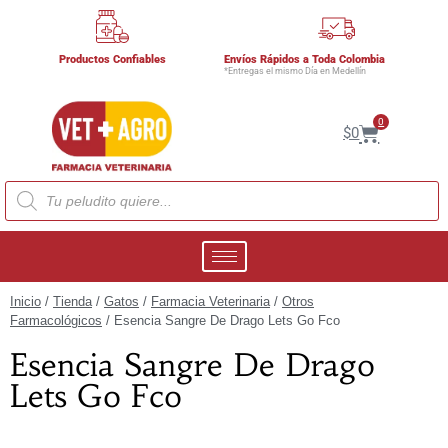
Productos Confiables
Envíos Rápidos a Toda Colombia
*Entregas el mismo Día en Medellín
0
$
0
Inicio
/
Tienda
/
Gatos
/
Farmacia Veterinaria
/
Otros
Farmacológicos
/ Esencia Sangre De Drago Lets Go Fco
Esencia Sangre De Drago
Lets Go Fco