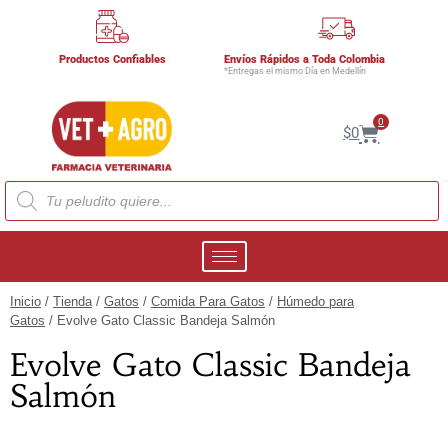
Productos Confiables
Envíos Rápidos a Toda Colombia
*Entregas el mismo Día en Medellín
0
$
0
Inicio
/
Tienda
/
Gatos
/
Comida Para Gatos
/
Húmedo para
Gatos
/ Evolve Gato Classic Bandeja Salmón
Evolve Gato Classic Bandeja
Salmón