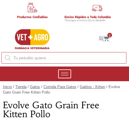
Productos Confiables
Envíos Rápidos a Toda Colombia
*Entregas el mismo Día en Medellín
0
$
0
Inicio
/
Tienda
/
Gatos
/
Comida Para Gatos
/
Gatitos - Kitten
/ Evolve
Gato Grain Free Kitten Pollo
Evolve Gato Grain Free
Kitten Pollo