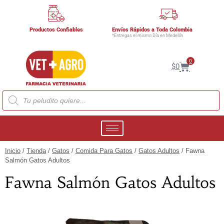
Productos Confiables
Envíos Rápidos a Toda Colombia
*Entregas el mismo Día en Medellín
0
$
0
Inicio
/
Tienda
/
Gatos
/
Comida Para Gatos
/
Gatos Adultos
/ Fawna
Salmón Gatos Adultos
Fawna Salmón Gatos Adultos