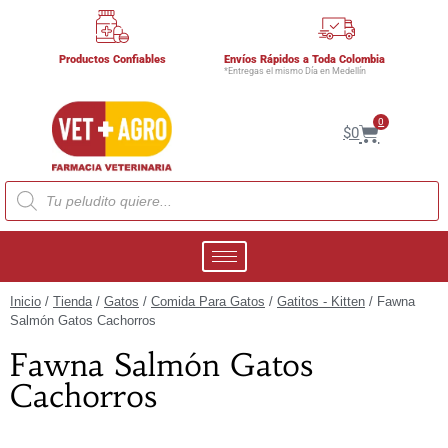
Productos Confiables
Envíos Rápidos a Toda Colombia
*Entregas el mismo Día en Medellín
0
$
0
Inicio
/
Tienda
/
Gatos
/
Comida Para Gatos
/
Gatitos - Kitten
/ Fawna
Salmón Gatos Cachorros
Fawna Salmón Gatos
Cachorros