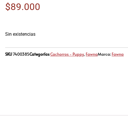
$
89.000
Sin existencias
SKU
7400385
Categorías
Cachorros - Puppy
,
Fawna
Marca:
Fawna