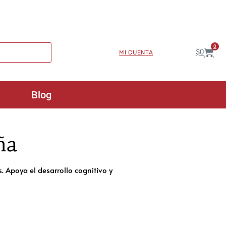
0
$
0
MI CUENTA
Blog
ña
 Apoya el desarrollo cognitivo y