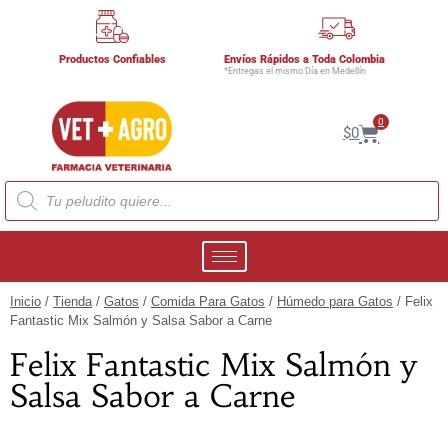
Productos Confiables
Envíos Rápidos a Toda Colombia
*Entregas el mismo Día en Medellín
0
$
0
Inicio
/
Tienda
/
Gatos
/
Comida Para Gatos
/
Húmedo para Gatos
/ Felix
Fantastic Mix Salmón y Salsa Sabor a Carne
Felix Fantastic Mix Salmón y
Salsa Sabor a Carne