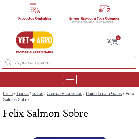
Productos Confiables
Envíos Rápidos a Toda Colombia
*Entregas el mismo Día en Medellín
0
$
0
Inicio
/
Tienda
/
Gatos
/
Comida Para Gatos
/
Húmedo para Gatos
/ Felix
Salmon Sobre
Felix Salmon Sobre