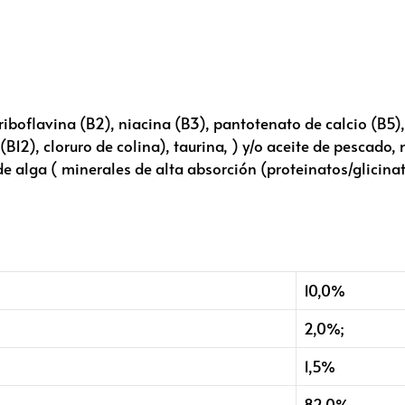
riboflavina (B2), niacina (B3), pantotenato de calcio (B5),
B12), cloruro de colina), taurina, ) y/o aceite de pescado, m
e alga ( minerales de alta absorción (proteinatos/glicinato
10,0%
2,0%;
1,5%
82,0%