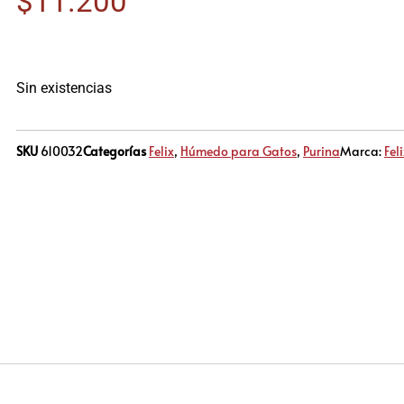
$
11.200
Sin existencias
SKU
610032
Categorías
Felix
,
Húmedo para Gatos
,
Purina
Marca:
Fel