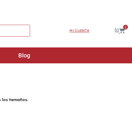
0
$
0
MI CUENTA
Blog
 los tamaños.