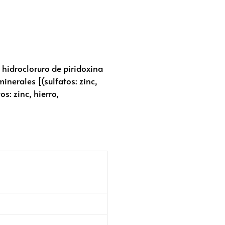
 hidrocloruro de piridoxina
inerales [(sulfatos: zinc,
s: zinc, hierro,