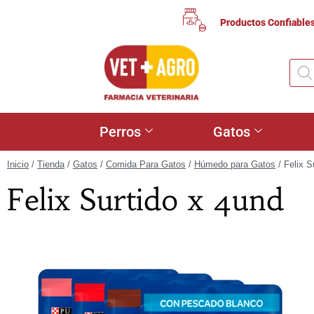
Productos Confiable
Perros
Gatos
Inicio
/
Tienda
/
Gatos
/
Comida Para Gatos
/
Húmedo para Gatos
/ Felix S
Felix Surtido x 4und