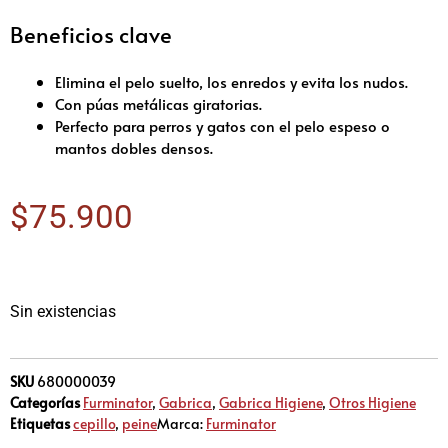
Beneficios clave
Elimina el pelo suelto, los enredos y evita los nudos.
Con púas metálicas giratorias.
Perfecto para perros y gatos con el pelo espeso o
mantos dobles densos.
$
75.900
Sin existencias
SKU
680000039
Categorías
Furminator
,
Gabrica
,
Gabrica Higiene
,
Otros Higiene
Etiquetas
cepillo
,
peine
Marca:
Furminator