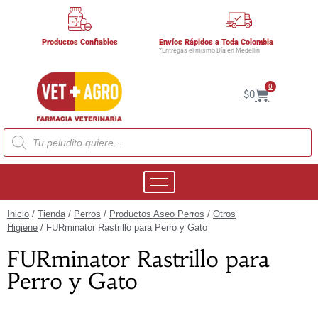
Productos Confiables
Envíos Rápidos a Toda Colombia
*Entregas el mismo Día en Medellín
0
$
0
Inicio
/
Tienda
/
Perros
/
Productos Aseo Perros
/
Otros
Higiene
/ FURminator Rastrillo para Perro y Gato
FURminator Rastrillo para
Perro y Gato