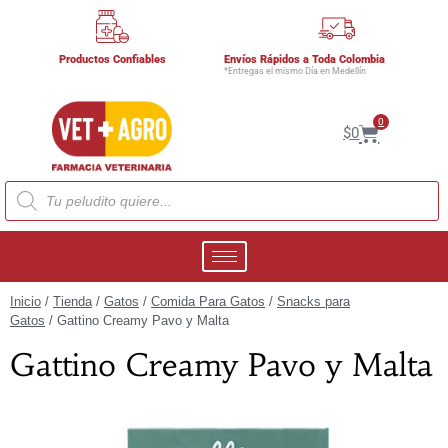
Productos Confiables
Envíos Rápidos a Toda Colombia
*Entregas el mismo Día en Medellín
0
$
0
Inicio
/
Tienda
/
Gatos
/
Comida Para Gatos
/
Snacks para
Gatos
/ Gattino Creamy Pavo y Malta
Gattino Creamy Pavo y Malta