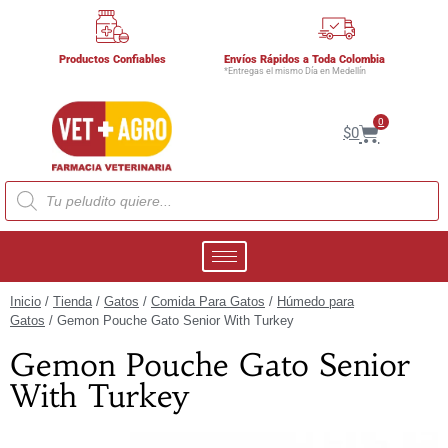
Productos Confiables
Envíos Rápidos a Toda Colombia
*Entregas el mismo Día en Medellín
0
$
0
Inicio
/
Tienda
/
Gatos
/
Comida Para Gatos
/
Húmedo para
Gatos
/ Gemon Pouche Gato Senior With Turkey
Gemon Pouche Gato Senior
With Turkey