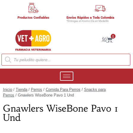
Productos Confiables
Envíos Rápidos a Toda Colombia
*Entregas el mismo Día en Medellín
0
$
0
Inicio
/
Tienda
/
Perros
/
Comida Para Perros
/
Snacks para
Perros
/ Gnawlers WiseBone Pavo 1 Und
Gnawlers WiseBone Pavo 1
Und