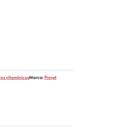
os vitamínicos
Marca:
Provet