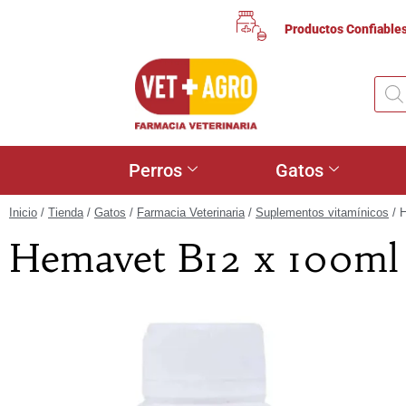
Productos Confiable
Perros
Gatos
Inicio
/
Tienda
/
Gatos
/
Farmacia Veterinaria
/
Suplementos vitamínicos
/ 
Hemavet B12 x 100ml