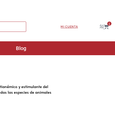
0
$
0
MI CUENTA
Blog
tianémico y estimulante del
odas las especies de animales