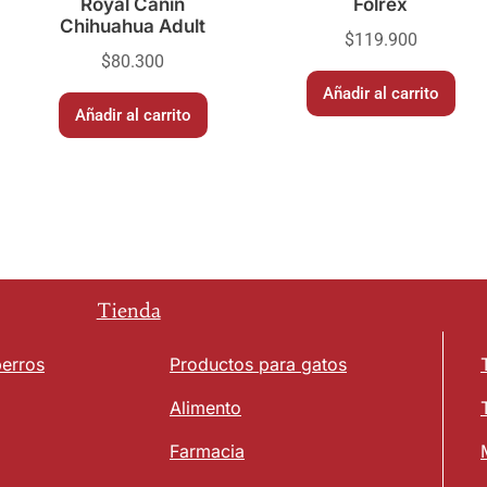
Royal Canin
Folrex
Chihuahua Adult
$
119.900
$
80.300
Añadir al carrito
Añadir al carrito
Tienda
perros
Productos para gatos
Alimento
Farmacia