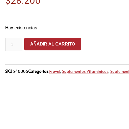
$
28.200
Hay existencias
AÑADIR AL CARRITO
SKU
240005
Categorías
Provet
,
Suplementos Vitamínicos
,
Suplement