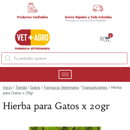
Productos Confiables
Envíos Rápidos a Toda Colombia
*Entregas el mismo Día en Medellín
0
$
0
Inicio
/
Tienda
/
Gatos
/
Farmacia Veterinaria
/
Tranquilizantes
/ Hierba
para Gatos x 20gr
Hierba para Gatos x 20gr