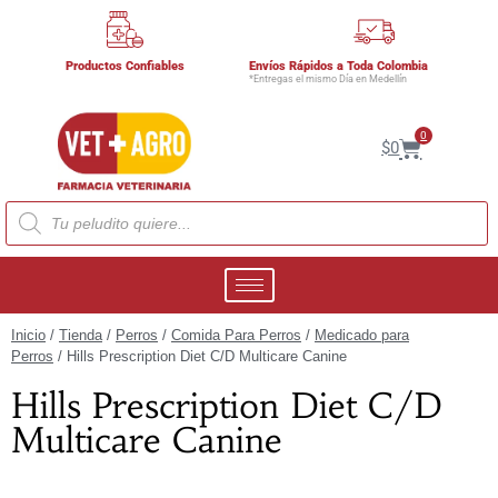
Productos Confiables
Envíos Rápidos a Toda Colombia
*Entregas el mismo Día en Medellín
0
$
0
Inicio
/
Tienda
/
Perros
/
Comida Para Perros
/
Medicado para
Perros
/ Hills Prescription Diet C/D Multicare Canine
Hills Prescription Diet C/D
Multicare Canine