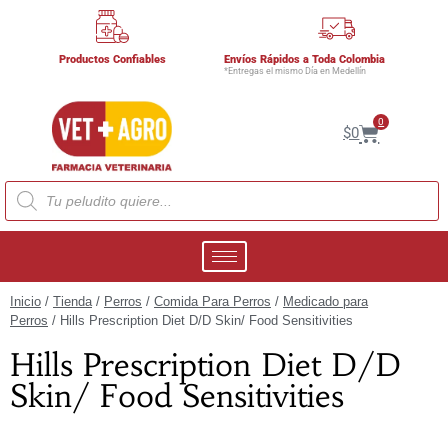
Productos Confiables
Envíos Rápidos a Toda Colombia
*Entregas el mismo Día en Medellín
0
$
0
Inicio
/
Tienda
/
Perros
/
Comida Para Perros
/
Medicado para
Perros
/ Hills Prescription Diet D/D Skin/ Food Sensitivities
Hills Prescription Diet D/D
Skin/ Food Sensitivities