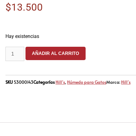
$
13.500
Hay existencias
AÑADIR AL CARRITO
SKU
53000143
Categorías
Hill´s
,
Húmedo para Gatos
Marca:
Hill´s