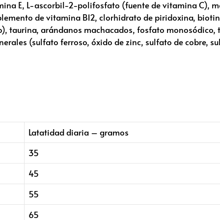
ina E, L-ascorbil-2-polifosfato (fuente de vitamina C), m
lemento de vitamina B12, clorhidrato de piridoxina, biot
o), taurina, arándanos machacados, fosfato monosódico, tr
erales (sulfato ferroso, óxido de zinc, sulfato de cobre, 
Latatidad diaria – gramos
35
45
55
65