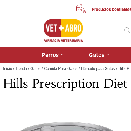
Productos Confiable
Perros
Gatos
Inicio
/
Tienda
/
Gatos
/
Comida Para Gatos
/
Húmedo para Gatos
/ Hills P
Hills Prescription Die