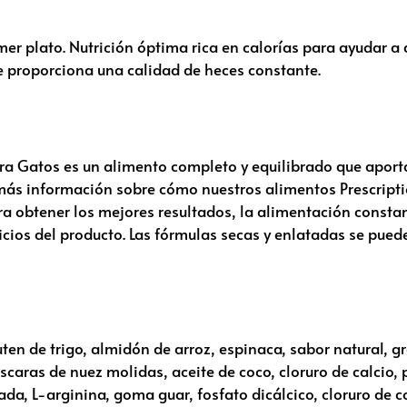
 plato. Nutrición óptima rica en calorías para ayudar a a
 proporciona una calidad de heces constante.
Gatos es un alimento completo y equilibrado que aporta 
r más información sobre cómo nuestros alimentos
Prescript
Para obtener los mejores resultados, la alimentación consta
icios del producto. Las fórmulas secas y enlatadas se pued
ten de trigo, almidón de arroz, espinaca, sabor natural, gr
scaras de nuez molidas, aceite de coco, cloruro de calcio, 
a, L-arginina, goma guar, fosfato dicálcico, cloruro de col