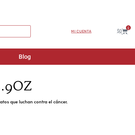
0
$
0
MI CUENTA
Blog
 2.9OZ
gatos que luchan contra el cáncer.