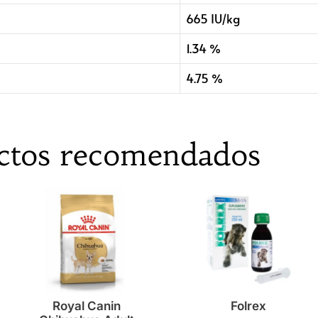
665 IU/kg
1.34 %
4.75 %
ctos recomendados
Royal Canin
Folrex