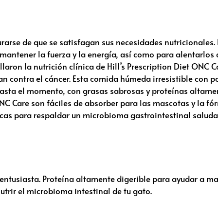
arse de que se satisfagan sus necesidades nutricionales. 
antener la fuerza y la energía, así como para alentarlos 
ollaron la nutrición clínica de
Hill’s Prescription Diet
ONC Ca
an contra el cáncer. Esta comida húmeda irresistible con po
asta el momento, con grasas sabrosas y proteínas altamen
C Care son fáciles de absorber para las mascotas y la fó
icas para respaldar un microbioma gastrointestinal salud
 entusiasta. Proteína altamente digerible para ayudar a man
trir el microbioma intestinal de tu gato.