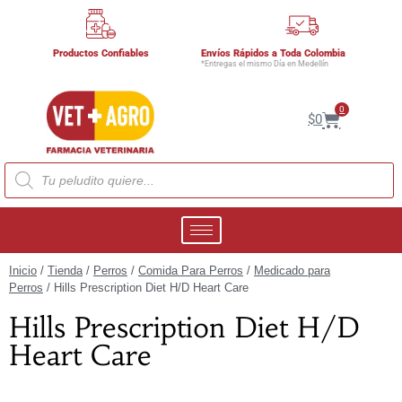
Productos Confiables
Envíos Rápidos a Toda Colombia
*Entregas el mismo Día en Medellín
0
$
0
Inicio
/
Tienda
/
Perros
/
Comida Para Perros
/
Medicado para
Perros
/ Hills Prescription Diet H/D Heart Care
Hills Prescription Diet H/D
Heart Care