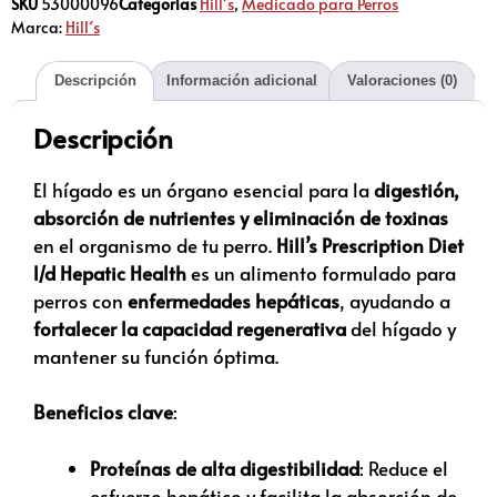
SKU
53000096
Categorías
Hill´s
,
Medicado para Perros
Marca:
Hill´s
Descripción
Información adicional
Valoraciones (0)
Descripción
El hígado es un órgano esencial para la
digestión,
absorción de nutrientes y eliminación de toxinas
en el organismo de tu perro.
Hill’s Prescription Diet
l/d Hepatic Health
es un alimento formulado para
perros con
enfermedades hepáticas
, ayudando a
fortalecer la capacidad regenerativa
del hígado y
mantener su función óptima.
Beneficios clave
:
Proteínas de alta digestibilidad
: Reduce el
esfuerzo hepático y facilita la absorción de