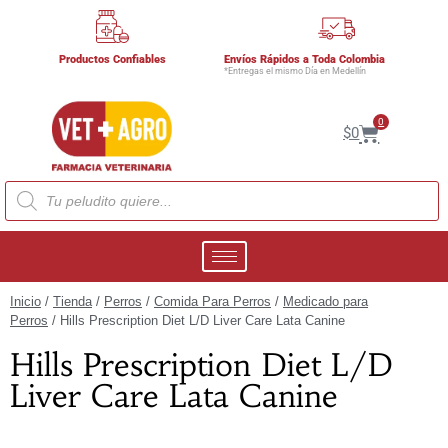
Productos Confiables
Envíos Rápidos a Toda Colombia
*Entregas el mismo Día en Medellín
0
$
0
Inicio
/
Tienda
/
Perros
/
Comida Para Perros
/
Medicado para
Perros
/ Hills Prescription Diet L/D Liver Care Lata Canine
Hills Prescription Diet L/D
Liver Care Lata Canine