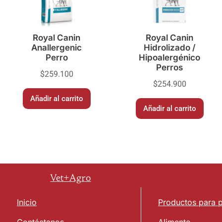
Royal Canin
Royal Canin
Anallergenic
Hidrolizado /
Perro
Hipoalergénico
Perros
$
259.100
$
254.900
Añadir al carrito
Añadir al carrito
Vet+Agro
Inicio
Productos para 
Contáctanos
Alimento