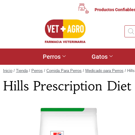
Productos Confiable
Perros
Gatos
Inicio
/
Tienda
/
Perros
/
Comida Para Perros
/
Medicado para Perros
/ Hill
Hills Prescription Di