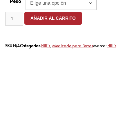
Peso
AÑADIR AL CARRITO
SKU
N/A
Categorías
Hill´s
,
Medicado para Perros
Marca:
Hill´s