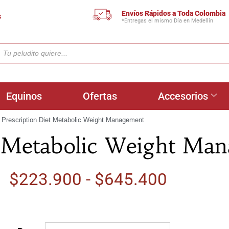
Envíos Rápidos a Toda Colombia
s
*Entregas el mismo Día en Medellín
Equinos
Ofertas
Accesorios
s Prescription Diet Metabolic Weight Management
et Metabolic Weight Ma
$
223.900
-
$
645.400