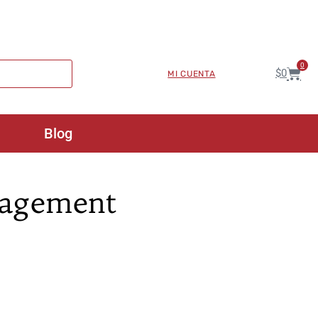
0
$
0
MI CUENTA
Blog
nagement