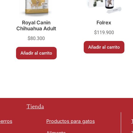
Royal Canin
Folrex
Chihuahua Adult
$
119.900
$
80.300
Añadir al carrito
Añadir al carrito
Tienda
perros
Productos para gatos
Alimento