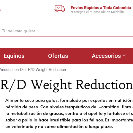
Envíos Rápidos a Toda Colombia
s
*Entregas el mismo Día en Medellín
Equinos
Ofertas
Accesorios
Prescription Diet R/D Weight Reduction
et R/D Weight Reduction
Alimento seco para gatos, formulado por expertos en nutrición
pérdida de peso. Con niveles terapéuticos de L-carnitina, fibr
la metabolización de grasas, controla el apetito y fortalece el
sabor a pollo lo hace irresistible para los felinos. Es importante
un veterinario y no como alimentación a largo plazo.