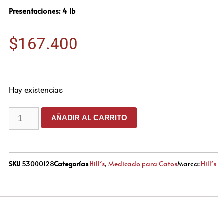
Presentaciones: 4 lb
$
167.400
Hay existencias
AÑADIR AL CARRITO
SKU
53000128
Categorías
Hill´s
,
Medicado para Gatos
Marca:
Hill´s