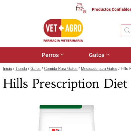
Productos Confiable
Perros
Gatos
Inicio
/
Tienda
/
Gatos
/
Comida Para Gatos
/
Medicado para Gatos
/ Hills 
Hills Prescription Di