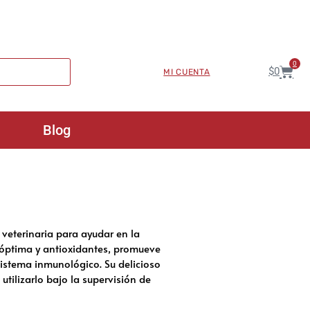
0
$
0
MI CUENTA
Blog
 veterinaria para ayudar en la
a óptima y antioxidantes, promueve
 sistema inmunológico. Su delicioso
 utilizarlo bajo la supervisión de