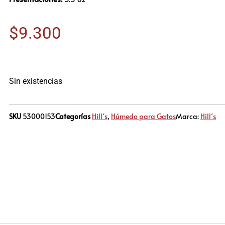
$
9.300
Sin existencias
SKU
53000153
Categorías
Hill´s
,
Húmedo para Gatos
Marca:
Hill´s