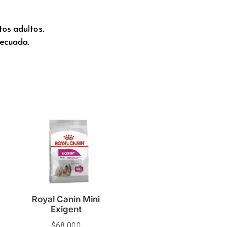
tos adultos.
decuada.
Royal Canin Mini
Exigent
$
68.000