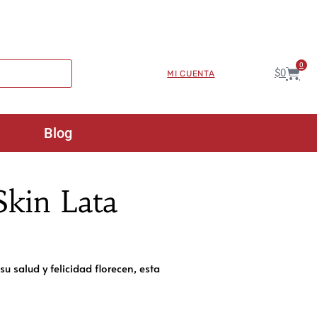
0
$
0
MI CUENTA
Blog
Skin Lata
su salud y felicidad florecen, esta