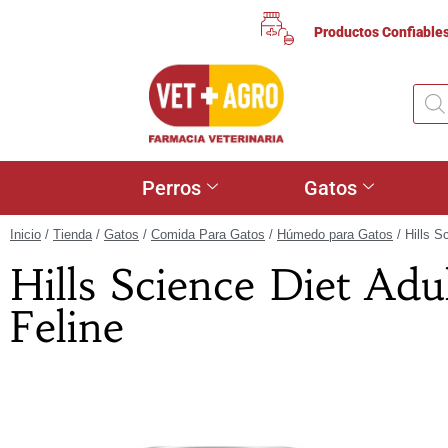
Productos Confiable
Perros
Gatos
Inicio
/
Tienda
/
Gatos
/
Comida Para Gatos
/
Húmedo para Gatos
/ Hills S
Hills Science Diet Adu
Feline