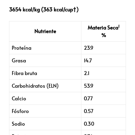
3654 kcal/kg (363 kcal/cup†)
1
Materia Seca
Nutriente
%
Proteína
23.9
Grasa
14.7
Fibra bruta
2.1
Carbohidratos (ELN)
53.9
Calcio
0.77
Fósforo
0.57
Sodio
0.30